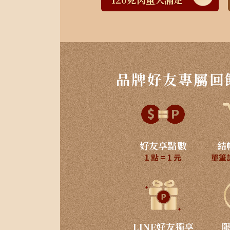
品牌好友專屬回
好友享點數
結
1 點 = 1 元
單筆
LINE好友獨享