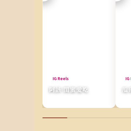
甄 聯合推薦
阿該 閨蜜愛吃
瓜
柴的雞肉餃』
『整顆蕃茄熬的濃湯』
『忍