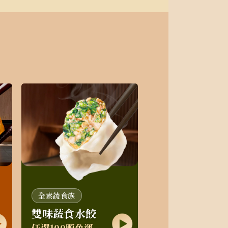
全素蔬食族
雙味蔬食水餃
任選100顆免運