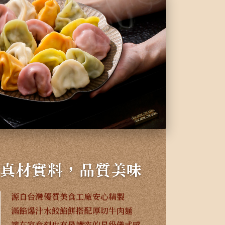
真材實料，品質美味
源自台灣優質美食工廠安心精製
滿餡爆汁水餃餡餅搭配厚切牛肉麵
讓在家食刻也有最講究的星級儀式感