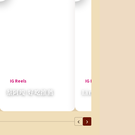
蔡阿嘎 好吃推薦
Linda 愛吃推薦
『這是Q皮不是厚皮！』
『好吃到可以在影城賣』
‹
›