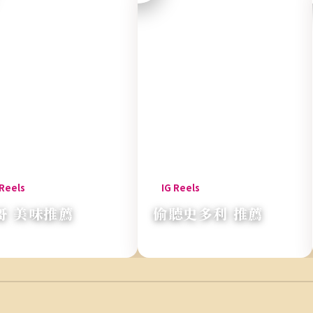
哥 美味推薦
偷聽史多利 推薦
不住一吃再吃！』
『獨家！高麗菜蝦三鮮餃』