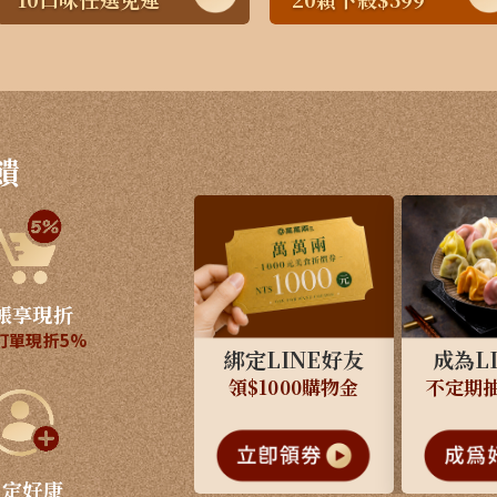
饋
帳享現折
訂單現折5%
綁定LINE好友
成為L
領$1000購物金
不定期
限定好康