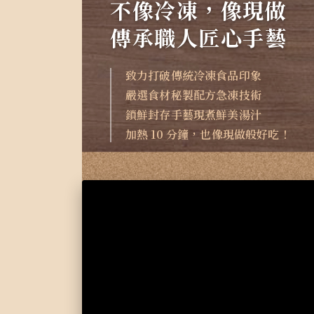
不像冷凍，像現做
傳承職人匠心手藝
致力打破傳統冷凍食品印象
嚴選食材秘製配方急凍技術
鎖鮮封存手藝現煮鮮美湯汁
加熱 10 分鐘，也像現做般好吃！