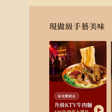
現做級手藝美味
深夜療癒系
升級KTV牛肉麵
120克肉量大滿足