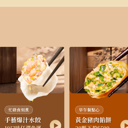
忙碌食刻煮
早午餐點心
手藝爆汁水餃
黃金豬肉餡餅
10口味任選免運
20顆下殺$599