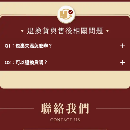
※如您未於下單時備註、或未於配送時通知物流司機需委託第三人
※超商不會主動致電通知取貨。
號，並聯繫黑貓宅急便客服重新安排配送。如包裹暫置超過3天，
代收，則我們將不會主動將包裹轉交於第三人（如：管理室／親友
如選擇宅配，物流司機配送前都會先電話聯繫，屆時請留意陌生來
※超商冷凍自取須於4天內取貨完畢，再請您留意時間安排。若不
則視同您拋棄購買之商品，我們將不會主動進行補寄或退款。若欲
／鄰居等），懇請留意。
電。
慎超過時間導致退回，後續處理請參閱配送相關問題Q3。
重新安排出貨，我們會和您酌收250元運費；您亦可選擇退款，但
如選擇超商取貨，送達取貨門市時會發送簡訊，請留意手機號碼務
退款金額需扣除您逾期未取貨的250元運費。
必正確。
●超商滿倉處理：可能會遇到超商倉庫滿倉、無法代您收貨之情
※超商不會主動致電通知取貨，請務必留意簡訊並於4天內取貨完
形。若發生此情形，小編會透過Email訂單網址中的訊息功能，詢
●如您的訂單為超商取貨：超商冷凍包裹取貨期限為收到簡訊通知
畢。若不慎超過時間導致退回，後續處理請參閱配送相關問題Q3。
問您是否要更換取貨超商。
＋
後起算4天內，如超過期限，則視同您拋棄購買之商品，我們將不
Q1：包裹失溫怎麼辦？
※若未收到您的回覆，您的訂單會先暫緩處理，待收到您的回覆
會主動進行補寄或退款。若欲重新安排出貨，我們會和您酌收250
後，我們才會再為您重新準備商品並安排出貨，再請您留意。
元運費；您亦可選擇退款，但退款金額需扣除您逾期未取貨的250
＋
Q2：可以退換貨嗎？
若您收到疑似失溫商品（如：紙箱因滲水顏色變深／變軟、水餃摸
元運費。
起來過軟），請您當下立刻與物流人員反應，且務必全程錄影存
證，並於24小時內通知我們及提供錄影畫面。
萬萬兩品牌美食是保存期限較短的生鮮食品，屬於消費者保護法中
※若您未提供錄影畫面，或未於24小時內通知我們，我們將不負責
合理例外之情事。為保障商品品質，恕不提供7日無條件退換貨服
任任何損害賠償責任。
務。如有商品瑕疵問題，需有開箱影片才會受理。故商品開箱請務
必全程錄影及拍照存證，以確保雙方權益。
若您收到重大瑕疵商品，或未訂購之商品： 請您於7日內聯繫我
們，我們將盡速為您處理。若未能於7日內通知我們，則恕不受
理。
以下情況屬於重大瑕疵： ▶ 商品包裝有嚴重破損、不完整之情
形。 ▶ 製造日期或保存期限不明，或是商品已過期。 ▶ 內容物有