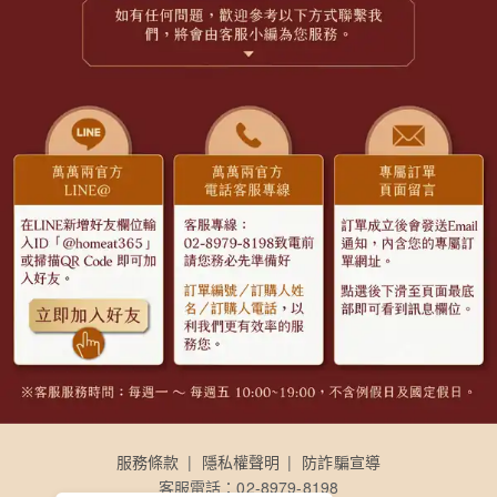
異物出現。 ▶ 內容物與包裝標示不同。
【以下情況不屬於重大瑕疵： 口味不符、商品與想像不符...等個人
因素。】
【瑕疵商品退換貨注意事項： 請先聯繫我們，評估是否進入退換貨
流程。僅提供「同品項」做更換。】
※瑕疵商品請先將包裝固定好後並冷凍保存，我們將通知物流收取
貨物。
服務條款
隱私權聲明
防詐騙宣導
客服電話：02-8979-8198