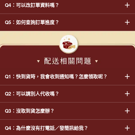
個工作天內出貨完成。若商品有缺貨的情形，將調整為7~15個工作
＋
Q4：可以改訂單資料嗎？
請您第一時間聯繫我們，我們會為您查詢訂單即時狀況。若尚未進
天內出貨完成；若您未主動通知，此筆訂單會繼續為您保留，我們
入出貨程序，都還有機會為您處理；如訂單已出貨，懇請見諒無法
將不會採取任何動作。
更改訂單內容。
＋
Q5：如何查詢訂單進度？
請您第一時間聯繫我們，我們會為您查詢訂單即時狀況。若尚未進
入出貨程序，都還有機會為您處理。若已進入出貨程序，我們會提
供您物流單號，隨您自行與下標時選擇的物流公司聯繫。
訂單成立後，若您的訂單狀態有所變更，我們會於您的訂單頁面訊
息欄位中留言，並同步發送Email通知。故請下單時務必留下可正
常收發信的Email，並請下單後留意收信。
●若訂單物流狀態顯示「備貨中」： 表示您的訂單已進入揀貨流
程、尚未進入包裝及出貨流程。
＋
Q1：快到貨時，我會收到通知嗎？怎麼領取呢？
●若訂單物流狀態顯示「配送中」： 表示您的訂單已進入包裝及出
＋
貨流程、或已進入配送至取貨點流程。
Q2：可以請別人代收嗎？
後續到貨取件，將交由您下單時選擇的物流公司通知您：
●若您選擇「黑貓冷凍宅配」：黑貓司機送件前，會電話通知收件
＋
Q3：沒取到貨怎麼辦？
若您委託第三人（如：管理室／親友／鄰居等）代收商品，請務必
人，再請留意手機來電。
提醒代收人盡速將收到的商品冷凍保存，以免影響商品品質。
※若代收人轉交給您後，外箱／商品品質有所影響，我們將不負任
＋
●若您選擇「超商冷凍自取」：商品到貨後，超商會發送簡訊通知
Q4：為什麼沒有打電話／發簡訊給我？
●如您的訂單為宅配：如您錯過黑貓宅急便物流司機配送時間，包
何損害賠償責任。
您前往門市取貨，再請留意手機簡訊。
裹將會暫置於物流中心冷凍集貨處。請先於訂單頁面確認物流單