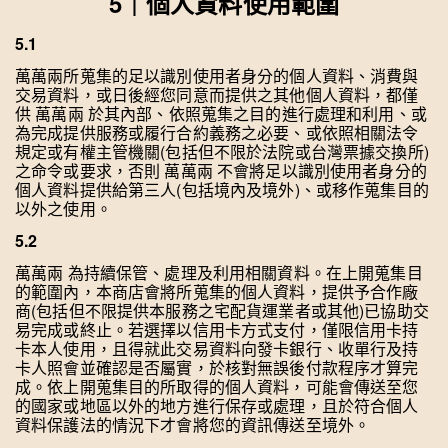
5｜個人資料使用範圍
5.1 ︎
萬萬兩所蒐集的足以識別使用者身分的個人資料、消費與
交易資料，或日後經您同意而提供之其他個人資料，都僅
供 萬萬兩 於其內部、依照蒐集之目的進行處理和利用、或
為完成提供服務或履行合約義務之必要、或依照相關法令
規定或有權主管機關(包括但不限於法院或台灣票據交換所)
之命令或要求，否則 萬萬兩 不會將足以識別使用者身分的
個人資料提供給第三人(包括境內及境外)、或移作蒐集目的
以外之使用。
5.2
萬萬兩 為持續保管、處理及利用相關資料。在上開蒐集目
的範圍內，本商店會將所蒐集的個人資料，提供予合作廠
商(包括但不限提供本服務之宅配貨運業者或其他)已協助交
易完成或終止。若選擇以信用卡方式支付，僅限信用卡持
卡本人使用，且得就此交易資料向發卡銀行、收單行及持
卡人照會並確認是否屬實，於核對無誤後付款程序才算完
成。依上開蒐集目的所取得的個人資料，可能會傳送至您
的國家或地區以外的地方進行保存或處理，且於符合個人
資料保護法的情況下才會將您的資訊傳送至境外。