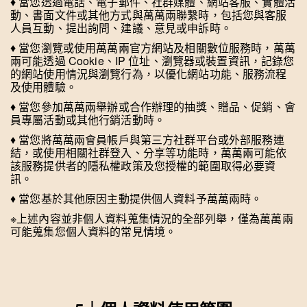
♦
︎ 當您透過電話、電子郵件、社群媒體、網站客服、實體活
動、書面文件或其他方式與萬萬兩聯繫時，包括您與客服
人員互動、提出詢問、建議、意見或申訴時。
♦
︎ 當您瀏覽或使用萬萬兩官方網站及相關數位服務時，萬萬
兩可能透過 Cookie、IP 位址、瀏覽器或裝置資訊，記錄您
的網站使用情況與瀏覽行為，以優化網站功能、服務流程
及使用體驗。
♦
︎ 當您參加萬萬兩舉辦或合作辦理的抽獎、贈品、促銷、會
員專屬活動或其他行銷活動時。
♦
︎ 當您將萬萬兩會員帳戶與第三方社群平台或外部服務連
結，或使用相關社群登入、分享等功能時，萬萬兩可能依
該服務提供者的隱私權政策及您授權的範圍取得必要資
訊。
♦
︎ 當您基於其他原因主動提供個人資料予萬萬兩時。
※上述內容並非個人資料蒐集情況的全部列舉，僅為萬萬兩
可能蒐集您個人資料的常見情境。