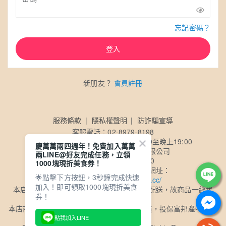
忘記密碼？
登入
新朋友？
會員註冊
服務條款
隱私權聲明
防詐騙宣導
客服電話：02-8979-8198
客服時間：【週一至週五】早上10:00至晚上19:00
慶萬萬兩四週年！免費加入萬萬
公司名稱：買多多國際股份有限公司
兩LINE@好友完成任務，立領
公司統一編號：50857140
1000塊現折美食券！
公司電子發票查詢及載具歸戶網址：
🌟點擊下方按鈕，3秒鐘完成快速
https://consumer.ezreceipt.cc/
加入！即可領取1000塊現折美食
本店商品採用黑貓冷凍物流、超商冷凍物流配送，故商品一經售
券！
出，恕不退換
本店商品委由ISO及HACCP認證食品工廠製造，投保富邦產物1億2
千萬元產品責任險
點我加入LINE