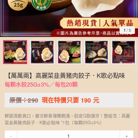
1
/
5
【萬萬兩】高麗菜韭黃豬肉餃子．K歌必點味
每顆水餃25G±3%／每包20顆
原價：
290
現在特價只要
190
元
鮮甜清脆爽口，層次鮮香彈嫩飽滿，餃皮Q勁彈牙！整組含：高麗
菜韭黃豬肉餃子．K歌必點味 *1包（每顆25G±3%）
-
+