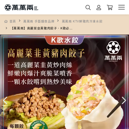
首頁
萬萬兩 手藝麵食品牌
萬萬兩 KTV鮮豬肉冷凍水餃
【萬萬兩】高麗菜韭黃豬肉餃子．K歌必點味