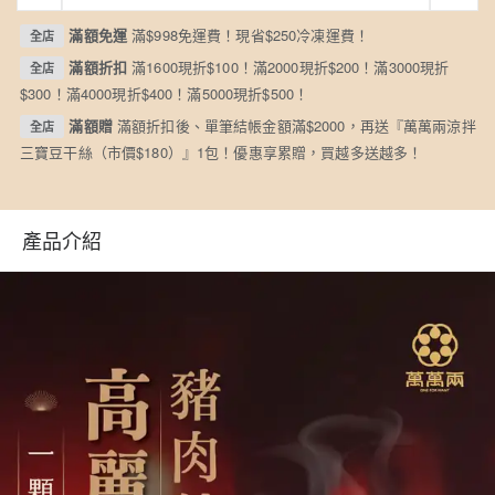
滿額免運
滿$998免運費！現省$250冷凍運費！
全店
滿額折扣
滿1600現折$100！滿2000現折$200！滿3000現折
全店
$300！滿4000現折$400！滿5000現折$500！
滿額贈
滿額折扣後、單筆結帳金額滿$2000，再送『萬萬兩涼拌
全店
三寶豆干絲（市價$180）』1包！優惠享累贈，買越多送越多！
產品介紹