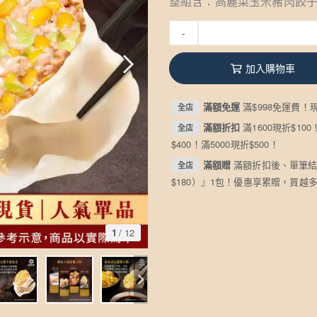
整組含：高麗菜玉米豬肉餃子 *
-
加入購物車
滿額免運
滿$998免運費！
全店
滿額折扣
滿1600現折$100
全店
$400！滿5000現折$500！
滿額贈
滿額折扣後、單筆結
全店
$180）』1包！優惠享累贈，買越
1
/
12