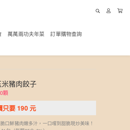
食
萬萬兩功夫年菜
訂單購物查詢
玉米豬肉餃子
0顆
價只要
190
元
次脆口鮮豬肉嫩多汁，一口嚐到甜脆現炒美味！