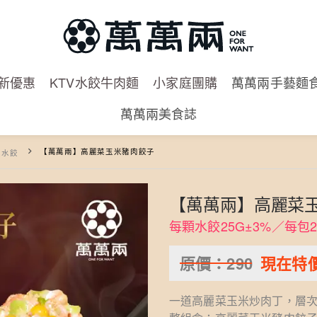
新優惠
KTV水餃牛肉麵
小家庭團購
萬萬兩手藝麵
萬萬兩美食誌
【萬萬兩】高麗菜玉米豬肉餃子
凍水餃
【萬萬兩】高麗菜
每顆水餃25G±3%／每包2
原價：
290
現在特
一道高麗菜玉米炒肉丁，層