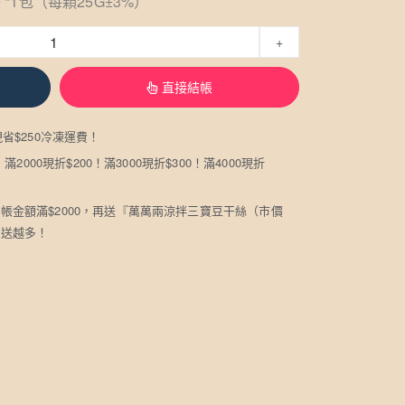
1包（每顆25G±3%）
+
直接結帳
現省$250冷凍運費！
！滿2000現折$200！滿3000現折$300！滿4000現折
帳金額滿$2000，再送『萬萬兩涼拌三寶豆干絲（市價
多送越多！