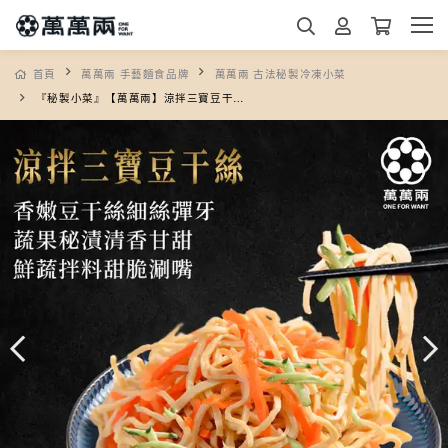
首頁
萬萬兩 手藝麵食品牌
萬萬兩 古法秘製冷凍小菜
『秘製小菜』【萬萬兩】涼拌三寶豆干絲150g