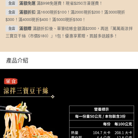
滿額免運
滿$998免運費！現省$250冷凍運費！
全店
滿額折扣
滿1600現折$100！滿2000現折$200！滿3000現折
全店
$300！滿4000現折$400！滿5000現折$500！
滿額贈
滿額折扣後、單筆結帳金額滿$2000，再送『萬萬兩涼拌
全店
三寶豆干絲（市價$180）』1包！優惠享累贈，買越多送越多！
產品介紹