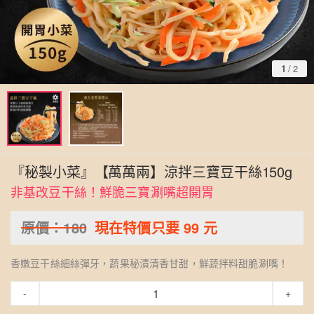
1
/
2
『秘製小菜』【萬萬兩】涼拌三寶豆干絲150g
非基改豆干絲！鮮脆三寶涮嘴超開胃
原價：
180
現在特價只要
99
元
香嫩豆干絲細絲彈牙，蔬果秘漬清香甘甜，鮮蔬拌料甜脆涮嘴！
-
+