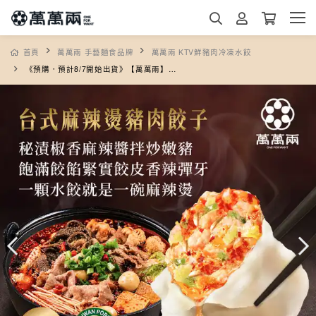
首頁
萬萬兩 手藝麵食品牌
萬萬兩 KTV鮮豬肉冷凍水餃
《預購．預計8/7開始出貨》【萬萬兩】台式麻辣燙豬肉餃子