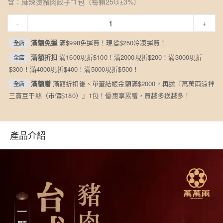
含：麻辣燙豬肉餃子*1包（每顆25G±3%）
-
+
滿額免運
滿$998免運費！現省$250冷凍運費！
全店
滿額折扣
滿1600現折$100！滿2000現折$200！滿3000現折
全店
$300！滿4000現折$400！滿5000現折$500！
滿額贈
滿額折扣後、單筆結帳金額滿$2000，再送『萬萬兩涼拌
全店
三寶豆干絲（市價$180）』1包！優惠享累贈，買越多送越多！
產品介紹