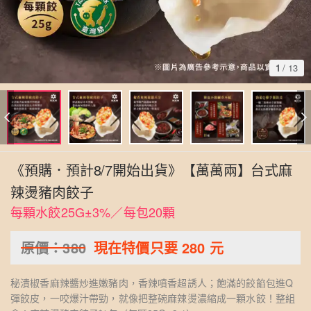
1
/
13
《預購．預計8/7開始出貨》【萬萬兩】台式麻
辣燙豬肉餃子
每顆水餃25G±3%／每包20顆
原價：
380
現在特價只要
280
元
秘漬椒香麻辣醬炒進嫩豬肉，香辣噴香超誘人；飽滿的餃餡包進Q
彈餃皮，一咬爆汁帶勁，就像把整碗麻辣燙濃縮成一顆水餃！整組