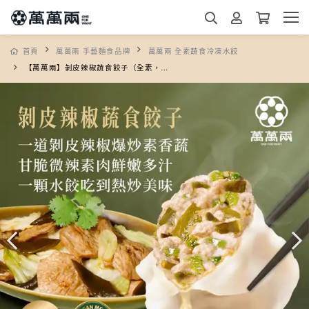
首頁
萬萬兩 手藝麵食品牌
萬萬兩 全素蔬食冷凍水餃
【萬萬兩】剝皮辣椒蔬食餃子（全素，有加少許香菜提味）