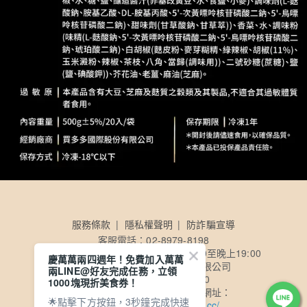
服務條款
隱私權聲明
防詐騙宣導
客服電話：02-8979-8198
客服時間：【週一至週五】早上10:00至晚上19:00
慶萬萬兩四週年！免費加入萬萬
公司名稱：買多多國際股份有限公司
兩LINE@好友完成任務，立領
公司統一編號：50857140
1000塊現折美食券！
公司電子發票查詢及載具歸戶網址：
🌟點擊下方按鈕，3秒鐘完成快速
https://consumer.ezreceipt.cc/