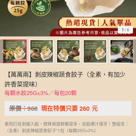
1
/
6
【萬萬兩】剝皮辣椒蔬食餃子（全素，有加少
許香菜提味）
每顆水餃25G±3%／每包20顆
原價：
360
現在特價只要
260
元
素肉打底剝椒入餡，微辣爽度鮮嫩菜多，皮餡爆汁彈牙！整組含：
（全素）剝皮辣椒蔬食餃子*1包（每顆25G±3%）