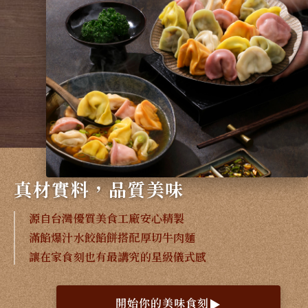
真材實料，品質美味
源自台灣優質美食工廠安心精製
滿餡爆汁水餃餡餅搭配厚切牛肉麵
讓在家食刻也有最講究的星級儀式感
開始你的美味食刻
▶