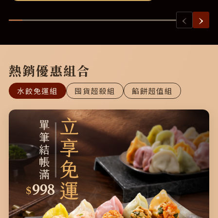
‹
›
熱銷優惠組合
水餃免運組
囤貨超殺組
餡餅超值組