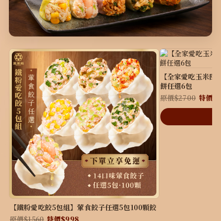
【全家愛吃玉米囤貨
餅任選6包
原價$2700
特價$1
【鐵粉愛吃餃5包組】葷食餃子任選5包100顆餃
原價$1560
特價$998