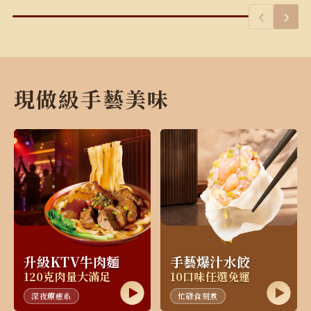
‹
›
現做級手藝美味
升級KTV牛肉麵
手藝爆汁水餃
120克肉量大滿足
10口味任選免運
深夜療癒系
忙碌食刻煮