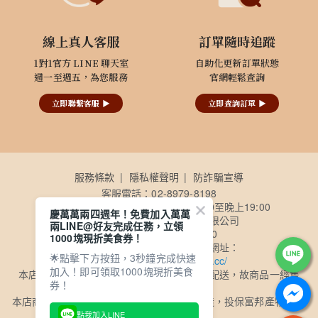
線上真人客服
訂單隨時追蹤
1對1官方 LINE 聊天室
自助化更新訂單狀態
週一至週五，為您服務
官網輕鬆查詢
立即聯繫客服 ▶
立即查詢訂單 ▶
服務條款
隱私權聲明
防詐騙宣導
客服電話：02-8979-8198
客服時間：【週一至週五】早上10:00至晚上19:00
慶萬萬兩四週年！免費加入萬萬
公司名稱：買多多國際股份有限公司
兩LINE@好友完成任務，立領
公司統一編號：50857140
1000塊現折美食券！
公司電子發票查詢及載具歸戶網址：
🌟點擊下方按鈕，3秒鐘完成快速
https://consumer.ezreceipt.cc/
加入！即可領取1000塊現折美食
本店商品採用黑貓冷凍物流、超商冷凍物流配送，故商品一經售
券！
出，恕不退換
本店商品委由ISO及HACCP認證食品工廠製造，投保富邦產物1億2
千萬元產品責任險
點我加入LINE