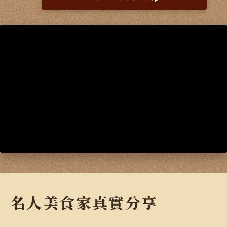
小禎&佩甄 聯合推薦
阿該 閨蜜愛吃
名人美食家真實分享
『又嫩又不柴的雞肉餃』
『整顆蕃茄熬的濃