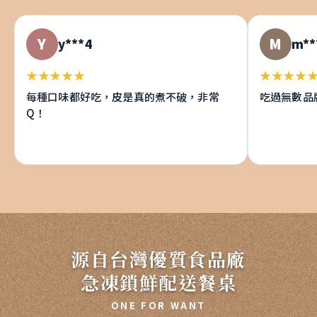
Y
M
y***4
m**
★★★★★
★★★★
每種口味都好吃，皮是真的煮不破，非常
吃過無數品
Q！
源自台灣優質食品廠
急凍鎖鮮配送餐桌
ONE FOR WANT