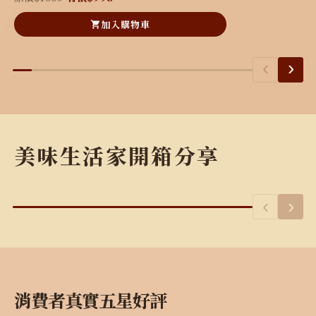
加入購物車
‹
›
美味生活家開箱分享
木俞娘娘
吃貨暖暖的日常
‹
›
消費者真實五星好評