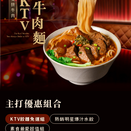
LINE好友獨享
限定好康
不定期優惠推送
享抽獎送好禮
主打優惠組合
KTV餃麵免運組
熱銷明星爆汁水餃
素食最愛超值組