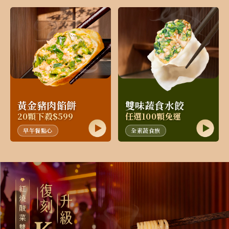
黃金豬肉餡餅
雙味蔬食水餃
20顆下殺$599
任選100顆免運
早午餐點心
全素蔬食族
‹
›
綁定LINE好友
LINE綁定抽獎
品牌好友專屬回饋
領$1000購物金
不定期抽驚喜好禮
好友享點數
結帳享現折
1 點 = 1 元
單筆訂單現折5%