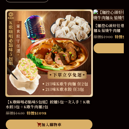
【麵控心頭好任選組
麵＆茄燒牛肉麵
原價$1900
特價$13
【K歌嗨唱必點味5包組】餃麵5包一次入手！K歌
水餃3包＋K歌牛肉麵2包
原價$1630
特價$1098
加入購物車