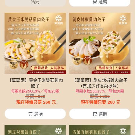
售完
選購
【萬萬兩】黃金玉米雙菇雞肉
【萬萬兩】剝皮辣椒雞肉餃子
餃子
（有加少許香菜提味）
每顆水餃25G±3%／每包20顆
每顆水餃25G±3%／每包20顆
原價：
360
原價：
360
現在特價只要
260
元
現在特價只要
260
元
選購
選購