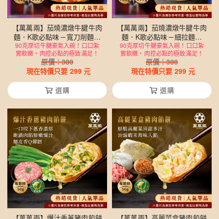
【萬萬兩】茄燒濃燉牛腱牛肉
【萬萬兩】茄燒濃燉牛腱牛肉
麵．K歌必點味－寬刀削麵款
麵．K歌必點味－細拉麵款
（牛肉湯545g＋麵180g＋附
90克厚切牛腱豪氣入碗！口口紮
（牛肉湯545g＋麵180g＋附
90克厚切牛腱豪氣入碗！口口紮
實軟嫩，肉控必點的極致滿足！
實軟嫩，肉控必點的極致滿足！
酸菜包25g／總淨重750g）
酸菜包25g／總淨重750g）
原價：
380
原價：
380
現在特價只要
299
元
現在特價只要
299
元
選購
選購
【萬萬兩】爆汁香蔥豬肉餡餅
【萬萬兩】高麗菜盒豬肉餡餅