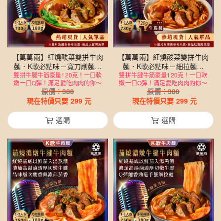
【萬萬兩】紅燒酸菜雙拼牛肉
【萬萬兩】紅燒酸菜雙拼牛肉
麵．K歌必點味－寬刀削麵款
麵．K歌必點味－細拉麵款
雙拼牛腱牛筋豪量120克！一口軟
（牛筋牛肉湯550g＋麵180g
雙拼牛腱牛筋豪量120克！一口軟
（牛筋牛肉湯550g＋麵180g
嫩一口Q彈！滿足愛吃肉肉的你～
嫩一口Q彈！滿足愛吃肉肉的你～
／總淨重730g）
／總淨重730g）
原價：
380
原價：
380
現在特價只要
299
元
現在特價只要
299
元
選購
選購