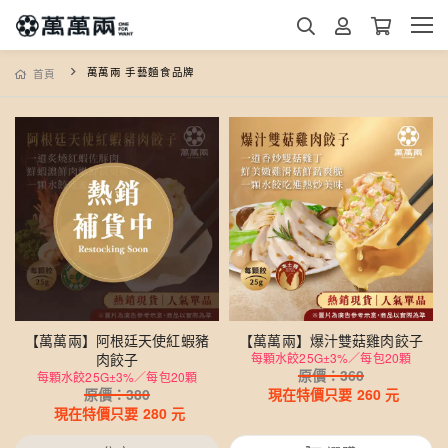
萬萬兩 手藝麵食品牌
首頁
【萬萬兩】阿根廷天使紅蝦豬
【萬萬兩】爆汁雙菇雞肉餃子
肉餃子
每顆水餃25G±3%／每包20顆
原價：
360
每顆水餃25G±3%／每包20顆
原價：
380
現在特價只要
260
元
現在特價只要
280
元