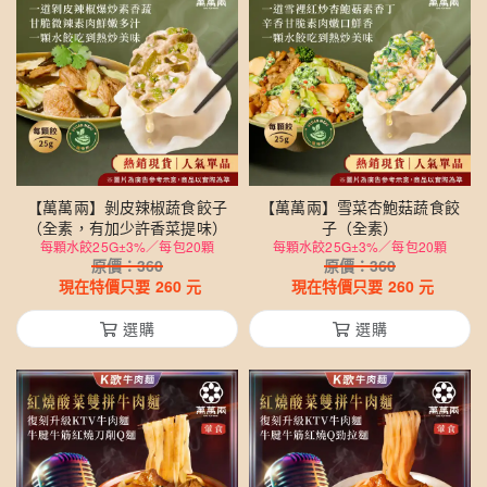
【萬萬兩】剝皮辣椒蔬食餃子
【萬萬兩】雪菜杏鮑菇蔬食餃
（全素，有加少許香菜提味）
子（全素）
每顆水餃25G±3%／每包20顆
每顆水餃25G±3%／每包20顆
原價：
360
原價：
360
現在特價只要
260
元
現在特價只要
260
元
選購
選購