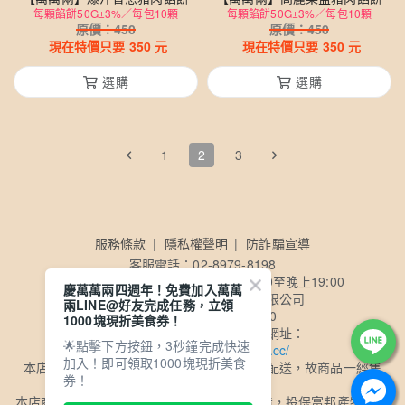
每顆餡餅50G±3%／每包10顆
每顆餡餅50G±3%／每包10顆
原價：
450
原價：
450
現在特價只要
350
元
現在特價只要
350
元
選購
選購
1
2
3
服務條款
隱私權聲明
防詐騙宣導
客服電話：02-8979-8198
客服時間：【週一至週五】早上10:00至晚上19:00
慶萬萬兩四週年！免費加入萬萬
公司名稱：買多多國際股份有限公司
兩LINE@好友完成任務，立領
公司統一編號：50857140
1000塊現折美食券！
公司電子發票查詢及載具歸戶網址：
🌟點擊下方按鈕，3秒鐘完成快速
https://consumer.ezreceipt.cc/
加入！即可領取1000塊現折美食
本店商品採用黑貓冷凍物流、超商冷凍物流配送，故商品一經售
券！
出，恕不退換
本店商品委由ISO及HACCP認證食品工廠製造，投保富邦產物1億2