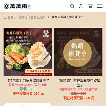
萬萬兩 極鮮海味冷凍水餃
首頁
萬萬兩 手藝麵食品牌
【萬萬兩】海味鮮蝦豬肉餃子
【萬萬兩】阿根廷天使紅蝦豬
每顆水餃25G±3%／每包20顆
肉餃子
原價：
380
每顆水餃25G±3%／每包20顆
現在特價只要
280
元
原價：
380
現在特價只要
280
元