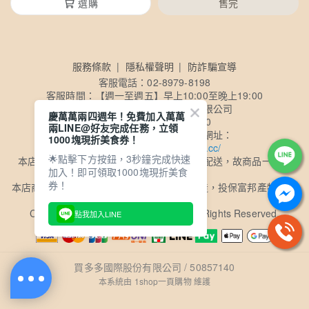
選購
售完
服務條款
隱私權聲明
防詐騙宣導
客服電話：02-8979-8198
客服時間：【週一至週五】早上10:00至晚上19:00
公司名稱：買多多國際股份有限公司
慶萬萬兩四週年！免費加入萬萬
公司統一編號：50857140
兩LINE@好友完成任務，立領
公司電子發票查詢及載具歸戶網址：
1000塊現折美食券！
https://consumer.ezreceipt.cc/
🌟點擊下方按鈕，3秒鐘完成快速
本店商品採用黑貓冷凍物流、超商冷凍物流配送，故商品一經售
加入！即可領取1000塊現折美食
出，恕不退換
券！
本店商品委由ISO及HACCP認證食品工廠製造，投保富邦產物1億2
千萬元產品責任險
Copyright
©
買多多國際股份有限公司 All Rights Reserved.
點我加入LINE
買多多國際股份有限公司 / 50857140
本系統由
1shop一頁購物
維護