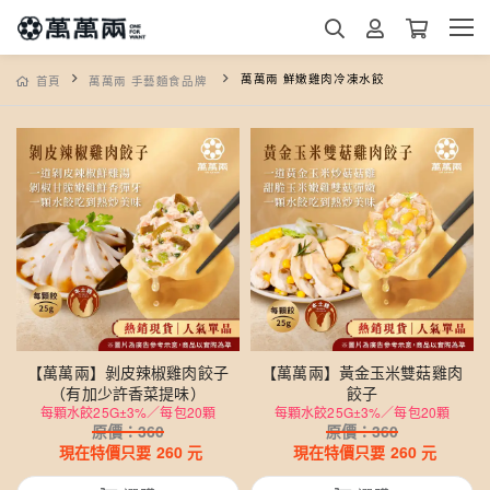
萬萬兩 鮮嫩雞肉冷凍水餃
首頁
萬萬兩 手藝麵食品牌
【萬萬兩】剝皮辣椒雞肉餃子
【萬萬兩】黃金玉米雙菇雞肉
（有加少許香菜提味）
餃子
每顆水餃25G±3%／每包20顆
每顆水餃25G±3%／每包20顆
原價：
360
原價：
360
現在特價只要
260
元
現在特價只要
260
元