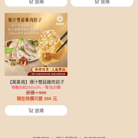
選購
選購
【萬萬兩】爆汁雙菇雞肉餃子
每顆水餃25G±3%／每包20顆
原價：
360
現在特價只要
260
元
選購