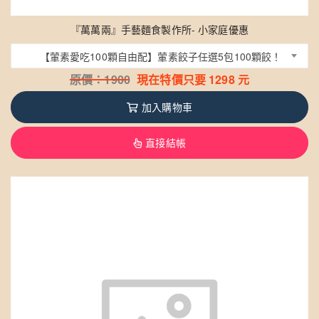
『萬萬兩』手藝麵食製作所- 小家庭優惠
【葷素愛吃100顆自由配】葷素餃子任選5包100顆餃！
原價：
1900
現在特價只要
1298
元
加入購物車
直接結帳