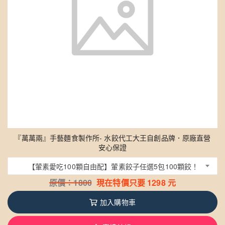
『萬萬兩』手藝麵食製作所- 水餃代工大王自創品牌．原廠直營
安心保證
【葷素愛吃100顆自由配】葷素餃子任選5包100顆餃！
原價：
1800
現在特價只要
1298
元
加入購物車