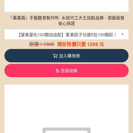
『萬萬兩』手藝麵食製作所- 水餃代工大王自創品牌．原廠直營
安心保證
【葷素愛吃100顆自由配】葷素餃子任選5包100顆餃！
原價：
1800
現在特價只要
1298
元
加入購物車
直接結帳