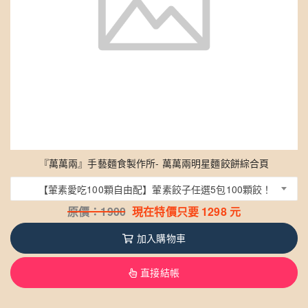
『萬萬兩』手藝麵食製作所- 萬萬兩明星麵餃餅綜合頁
【葷素愛吃100顆自由配】葷素餃子任選5包100顆餃！
原價：
1900
現在特價只要
1298
元
加入購物車
直接結帳